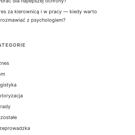
brać dla najlepszej ochrony?
res za kierownicą i w pracy — kiedy warto
rozmawiać z psychologiem?
ATEGORIE
znes
om
gistyka
toryzacja
rady
zostałe
zeprowadzka