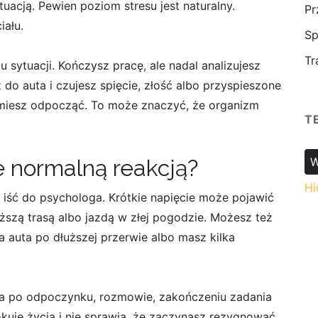
acją. Pewien poziom stresu jest naturalny.
Pr
iału.
Sp
Tr
u sytuacji. Kończysz pracę, ale nadal analizujesz
 do auta i czujesz spięcie, złość albo przyspieszone
 umiesz odpocząć. To może znaczyć, że organizm
T
ze normalną reakcją?
W
Hi
 iść do psychologa. Krótkie napięcie może pojawić
ższą trasą albo jazdą w złej pogodzie. Możesz też
 auta po dłuższej przerwie albo masz kilka
ja po odpoczynku, rozmowie, zakończeniu zadania
kuje życia i nie sprawia, że zaczynasz rezygnować