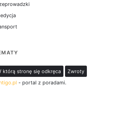
zeprowadzki
edycja
ansport
EMATY
 którą stronę się odkręca
Zwroty
ntigo.pl
- portal z poradami.