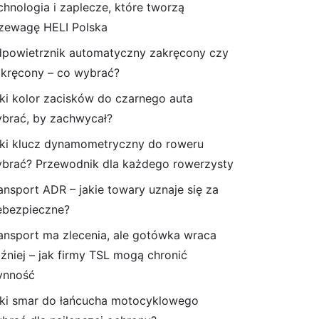
chnologia i zaplecze, które tworzą
zewagę HELI Polska
powietrznik automatyczny zakręcony czy
kręcony – co wybrać?
ki kolor zacisków do czarnego auta
brać, by zachwycał?
ki klucz dynamometryczny do roweru
brać? Przewodnik dla każdego rowerzysty
ansport ADR – jakie towary uznaje się za
ebezpieczne?
ansport ma zlecenia, ale gotówka wraca
źniej – jak firmy TSL mogą chronić
ynność
ki smar do łańcucha motocyklowego