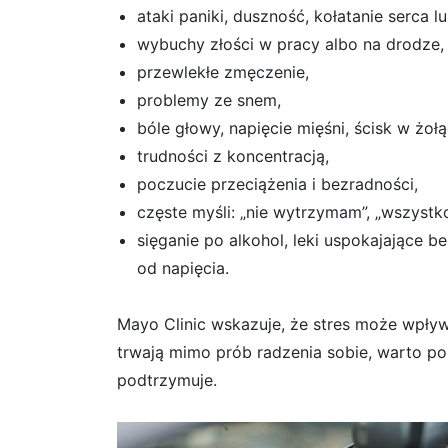
ataki paniki, duszność, kołatanie serca l
wybuchy złości w pracy albo na drodze,
przewlekłe zmęczenie,
problemy ze snem,
bóle głowy, napięcie mięśni, ścisk w żoł
trudności z koncentracją,
poczucie przeciążenia i bezradności,
częste myśli: „nie wytrzymam”, „wszystko 
sięganie po alkohol, leki uspokajające b
od napięcia.
Mayo Clinic wskazuje, że stres może wpływ
trwają mimo prób radzenia sobie, warto por
podtrzymuje.