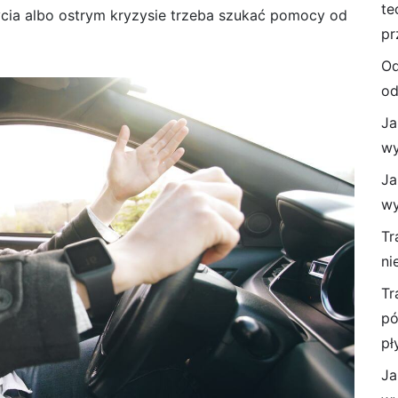
te
cia albo ostrym kryzysie trzeba szukać pomocy od
pr
Od
od
Ja
wy
Ja
wy
Tr
ni
Tr
pó
pł
Ja