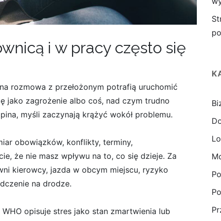
wy
St
po
ownicą i w pracy często się
K
rudna rozmowa z przełożonym potrafią uruchomić
ę jako zagrożenie albo coś, nad czym trudno
Bi
napina, myśli zaczynają krążyć wokół problemu.
D
Lo
iar obowiązków, konflikty, terminy,
e, że nie masz wpływu na to, co się dzieje. Za
Mo
ywni kierowcy, jazda w obcym miejscu, ryzyko
Po
dczenie na drodze.
Po
Pr
 WHO opisuje stres jako stan zmartwienia lub