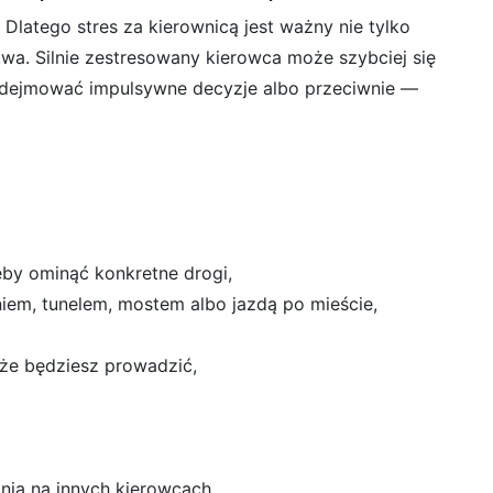
Dlatego stres za kierownicą jest ważny nie tylko
twa. Silnie zestresowany kierowca może szybciej się
odejmować impulsywne decyzje albo przeciwnie —
żeby ominąć konkretne drogi,
niem, tunelem, mostem albo jazdą po mieście,
, że będziesz prowadzić,
nia na innych kierowcach,