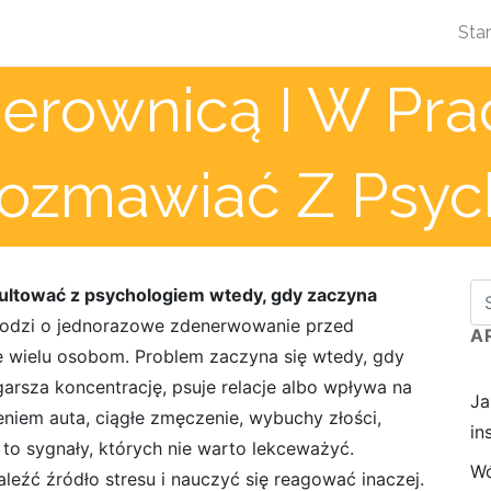
Star
ierownicą I W Pr
rozmawiać Z Psyc
sultować z psychologiem wtedy, gdy zaczyna
odzi o jednorazowe zdenerwowanie przed
A
ię wielu osobom. Problem zaczyna się wtedy, gdy
garsza koncentrację, psuje relacje albo wpływa na
Ja
niem auta, ciągłe zmęczenie, wybuchy złości,
in
 to sygnały, których nie warto lekceważyć.
Wó
ć źródło stresu i nauczyć się reagować inaczej.