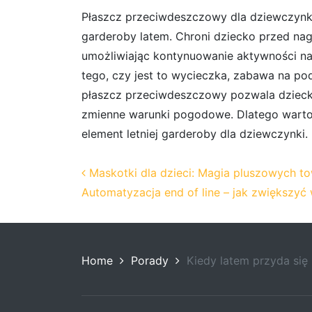
Płaszcz przeciwdeszczowy dla dziewczynk
garderoby latem. Chroni dziecko przed na
umożliwiając kontynuowanie aktywności na
tego, czy jest to wycieczka, zabawa na po
płaszcz przeciwdeszczowy pozwala dziecku
zmienne warunki pogodowe. Dlatego warto
element letniej garderoby dla dziewczynki.
Post navigation
Maskotki dla dzieci: Magia pluszowych t
Automatyzacja end of line – jak zwiększyć
Home
Porady
Kiedy latem przyda się