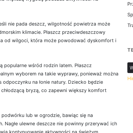
Pr
Sp
jeśli nie pada deszcz, wilgotność powietrza może
Tr
dmorskim klimacie. Płaszcz przeciwdeszczowy
a od wilgoci, która może powodować dyskomfort i
T
ą popularne wśród rodzin latem. Płaszcz
W
dealnym wyborem na takie wyprawy, ponieważ można
Hi
s odpoczynku na łonie natury. Dziecko będzie
ą chłodzącą bryzą, co zapewni większy komfort
a podwórku lub w ogrodzie, bawiąc się na
h. Nagłe ulewne deszcze nie powinny przerywać ich
wia kontynuowanie aktywności na świeżym