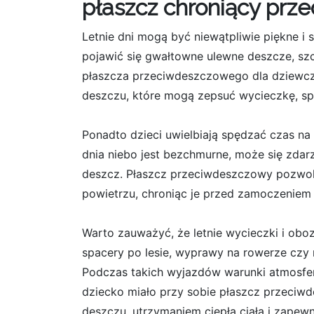
płaszcz chroniący prz
Letnie dni mogą być niewątpliwie piękne i
pojawić się gwałtowne ulewne deszcze, sz
płaszcza przeciwdeszczowego dla dziewcz
deszczu, które mogą zepsuć wycieczkę, sp
Ponadto dzieci uwielbiają spędzać czas na
dnia niebo jest bezchmurne, może się zdar
deszcz. Płaszcz przeciwdeszczowy pozwo
powietrzu, chroniąc je przed zamoczeniem
Warto zauważyć, że letnie wycieczki i ob
spacery po lesie, wyprawy na rowerze czy
Podczas takich wyjazdów warunki atmosfer
dziecko miało przy sobie płaszcz przeciw
deszczu, utrzymaniem ciepła ciała i zape