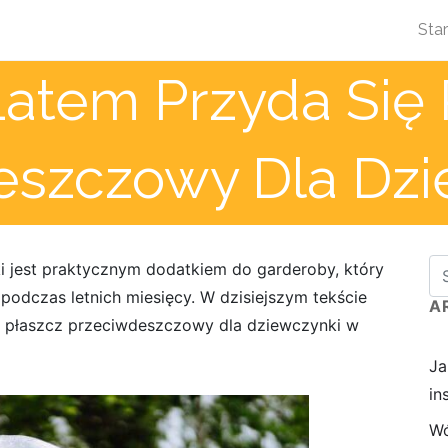
Star
Latem Przyda Się 
eszczowy Dla Dzi
 jest praktycznym dodatkiem do garderoby, który
odczas letnich miesięcy. W dzisiejszym tekście
A
ć płaszcz przeciwdeszczowy dla dziewczynki w
Ja
in
Wó