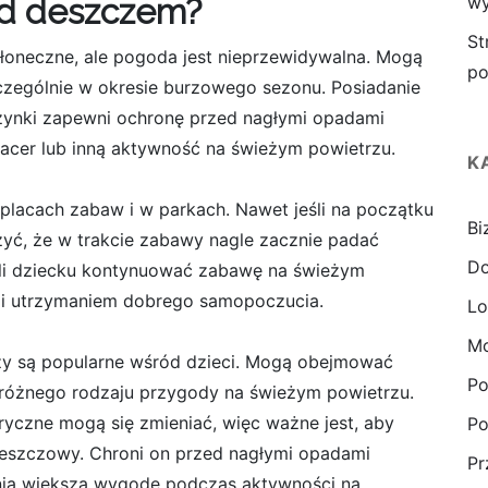
ed deszczem?
wy
St
 słoneczne, ale pogoda jest nieprzewidywalna. Mogą
po
czególnie w okresie burzowego sezonu. Posiadanie
ynki zapewni ochronę przed nagłymi opadami
acer lub inną aktywność na świeżym powietrzu.
K
 placach zabaw i w parkach. Nawet jeśli na początku
Bi
zyć, że w trakcie zabawy nagle zacznie padać
D
li dziecku kontynuować zabawę na świeżym
 i utrzymaniem dobrego samopoczucia.
Lo
Mo
ozy są popularne wśród dzieci. Mogą obejmować
Po
 różnego rodzaju przygody na świeżym powietrzu.
yczne mogą się zmieniać, więc ważne jest, aby
Po
deszczowy. Chroni on przed nagłymi opadami
Pr
wnia większą wygodę podczas aktywności na