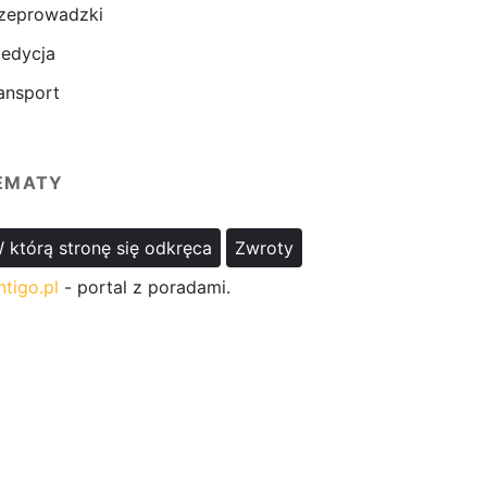
zeprowadzki
edycja
ansport
EMATY
 którą stronę się odkręca
Zwroty
ntigo.pl
- portal z poradami.