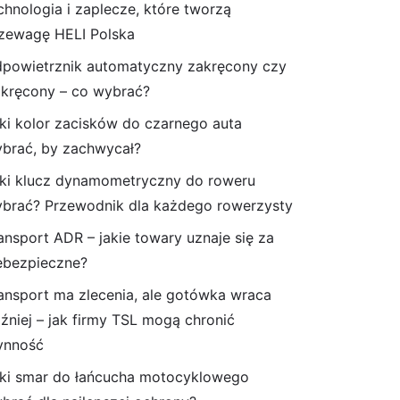
chnologia i zaplecze, które tworzą
zewagę HELI Polska
powietrznik automatyczny zakręcony czy
kręcony – co wybrać?
ki kolor zacisków do czarnego auta
brać, by zachwycał?
ki klucz dynamometryczny do roweru
brać? Przewodnik dla każdego rowerzysty
ansport ADR – jakie towary uznaje się za
ebezpieczne?
ansport ma zlecenia, ale gotówka wraca
źniej – jak firmy TSL mogą chronić
ynność
ki smar do łańcucha motocyklowego