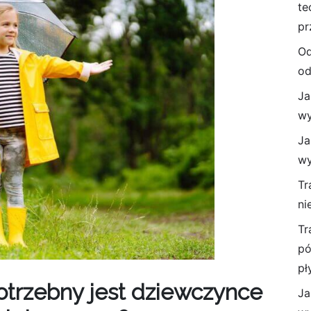
te
pr
Od
od
Ja
wy
Ja
wy
Tr
ni
Tr
pó
pł
trzebny jest dziewczynce
Ja