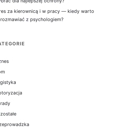
brać dla najlepszej ochrony?
res za kierownicą i w pracy — kiedy warto
rozmawiać z psychologiem?
ATEGORIE
znes
om
gistyka
toryzacja
rady
zostałe
zeprowadzka